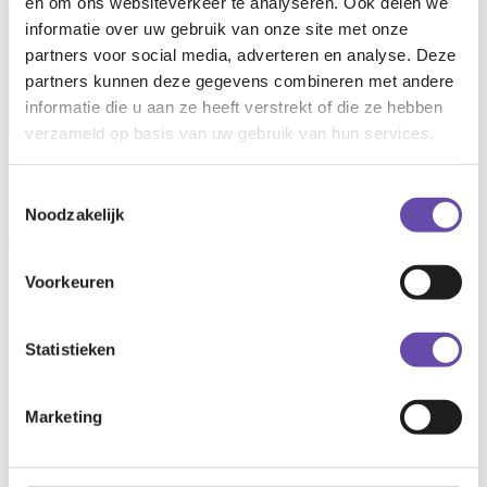
en om ons websiteverkeer te analyseren. Ook delen we
Open main menu
informatie over uw gebruik van onze site met onze
partners voor social media, adverteren en analyse. Deze
partners kunnen deze gegevens combineren met andere
informatie die u aan ze heeft verstrekt of die ze hebben
verzameld op basis van uw gebruik van hun services.
Gerine Hoorn
Toestemmingsselectie
Noodzakelijk
Projectmanager
Voorkeuren
Contact information
06 30 33 65 11
Statistieken
g.hoorn@ryse.nl
LinkedIn
Marketing
Services
Project management