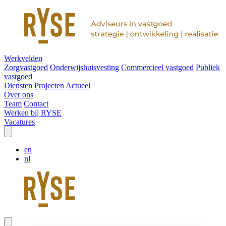
Werkvelden
Zorgvastgoed
Onderwijshuisvesting
Commercieel vastgoed
Publiek
vastgoed
Diensten
Projecten
Actueel
Over ons
Team
Contact
Werken bij RYSE
Vacatures
en
nl