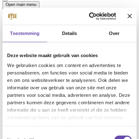
Open main menu
Toestemming
Details
Over
Michael Hagemans
Deze website maakt gebruik van cookies
Senior Projectmanager - Fellow
We gebruiken cookies om content en advertenties te
personaliseren, om functies voor social media te bieden
Het is mijn streven om een project op zo’n manier te
en om ons websiteverkeer te analyseren. Ook delen we
managen dat, met respect voor elkaars
verantwoordelijkheden, het project voor alle
informatie over uw gebruik van onze site met onze
betrokkenen een plezierige, leerzame en unieke
partners voor social media, adverteren en analyse. Deze
ervaring is.
partners kunnen deze gegevens combineren met andere
informatie die u aan ze heeft verstrekt of die ze hebben
verzameld op basis van uw gebruik van hun services.
Contact informatie
06 23 57 10 58
Toestemmingsselectie